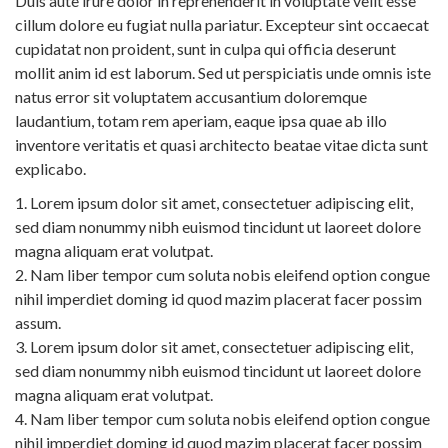
Duis aute irure dolor in reprehenderit in voluptate velit esse
cillum dolore eu fugiat nulla pariatur. Excepteur sint occaecat
cupidatat non proident, sunt in culpa qui officia deserunt
mollit anim id est laborum. Sed ut perspiciatis unde omnis iste
natus error sit voluptatem accusantium doloremque
laudantium, totam rem aperiam, eaque ipsa quae ab illo
inventore veritatis et quasi architecto beatae vitae dicta sunt
explicabo.
Lorem ipsum dolor sit amet, consectetuer adipiscing elit,
sed diam nonummy nibh euismod tincidunt ut laoreet dolore
magna aliquam erat volutpat.
Nam liber tempor cum soluta nobis eleifend option congue
nihil imperdiet doming id quod mazim placerat facer possim
assum.
Lorem ipsum dolor sit amet, consectetuer adipiscing elit,
sed diam nonummy nibh euismod tincidunt ut laoreet dolore
magna aliquam erat volutpat.
Nam liber tempor cum soluta nobis eleifend option congue
nihil imperdiet doming id quod mazim placerat facer possim