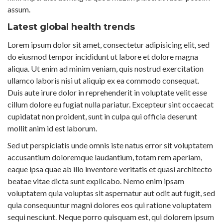
assum.
Latest global health trends
Lorem ipsum dolor sit amet, consectetur adipisicing elit, sed
do eiusmod tempor incididunt ut labore et dolore magna
aliqua. Ut enim ad minim veniam, quis nostrud exercitation
ullamco laboris nisi ut aliquip ex ea commodo consequat.
Duis aute irure dolor in reprehenderit in voluptate velit esse
cillum dolore eu fugiat nulla pariatur. Excepteur sint occaecat
cupidatat non proident, sunt in culpa qui officia deserunt
mollit anim id est laborum.
Sed ut perspiciatis unde omnis iste natus error sit voluptatem
accusantium doloremque laudantium, totam rem aperiam,
eaque ipsa quae ab illo inventore veritatis et quasi architecto
beatae vitae dicta sunt explicabo. Nemo enim ipsam
voluptatem quia voluptas sit aspernatur aut odit aut fugit, sed
quia consequuntur magni dolores eos qui ratione voluptatem
sequi nesciunt. Neque porro quisquam est, qui dolorem ipsum